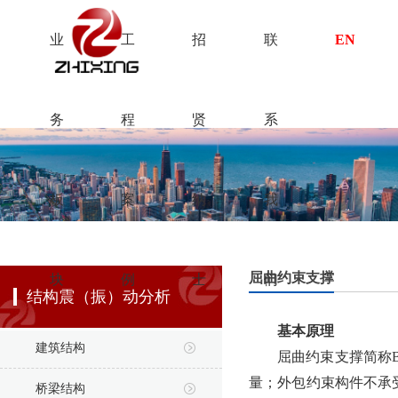
51La
2939威尼斯(中国)股份有限公司
业
工
招
联
EN
务
程
贤
系
板
案
纳
我
屈曲约束支撑
块
例
士
们
结构震（振）动分析
基本原理
建筑结构
屈曲约束支撑简称
量；外包约束构件不承
桥梁结构